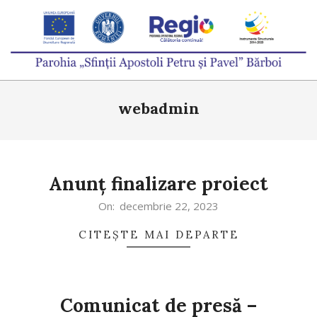
Skip
to
content
PAROHIA
Primary
„SFINȚII
webadmin
Navigation
APOSTOLI
Menu
PETRU
ȘI
Anunț finalizare proiect
PAVEL”
2023-
On:
decembrie 22, 2023
BĂRBOI
12-
CITEȘTE MAI DEPARTE
22
Comunicat de presă –