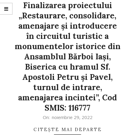
Finalizarea proiectului
„Restaurare, consolidare,
amenajare și introducere
în circuitul turistic a
monumentelor istorice din
Ansamblul Bărboi Iași,
Biserica cu hramul Sf.
Apostoli Petru și Pavel,
turnul de intrare,
amenajarea incintei”, Cod
SMIS: 116777
2022-
On:
noiembrie 29, 2022
11-
CITEȘTE MAI DEPARTE
29