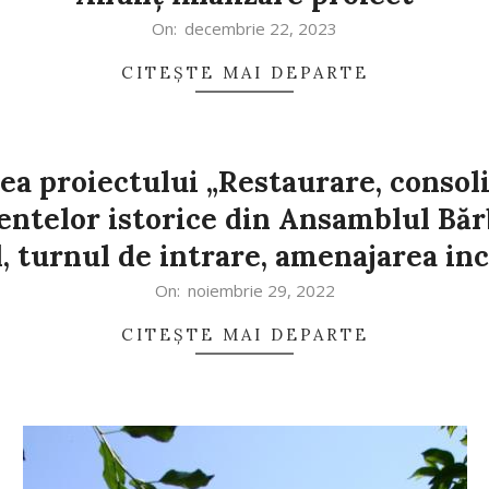
On:
decembrie 22, 2023
CITEȘTE MAI DEPARTE
ea proiectului „Restaurare, consol
ntelor istorice din Ansamblul Bărb
, turnul de intrare, amenajarea inc
On:
noiembrie 29, 2022
CITEȘTE MAI DEPARTE