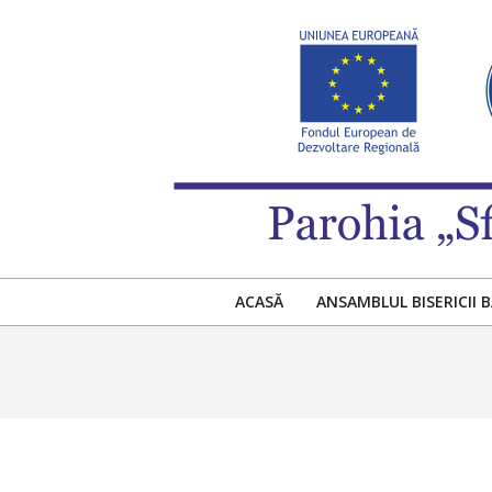
Skip
to
content
PAROHIA
„SFINȚII
ACASĂ
ANSAMBLUL BISERICII 
APOSTOLI
PETRU
ȘI
PAVEL”