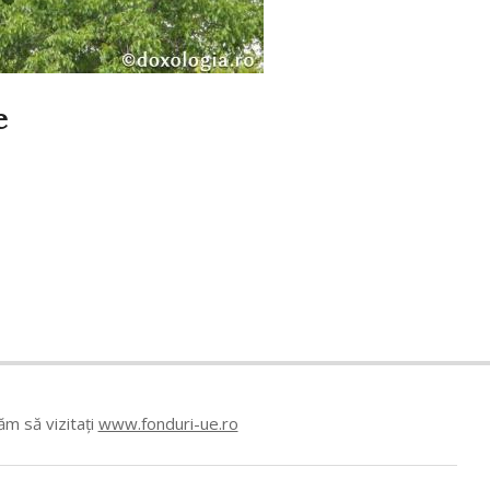
e
m să vizitați
www.fonduri-ue.ro