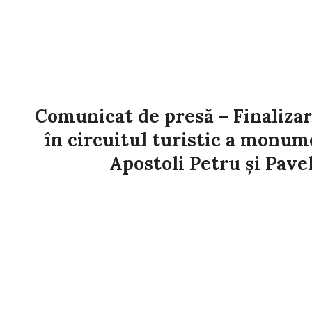
BĂRBOI
2023-
12-
22
Comunicat de presă – Finalizar
în circuitul turistic a monume
Apostoli Petru și Pavel
2022-
11-
29