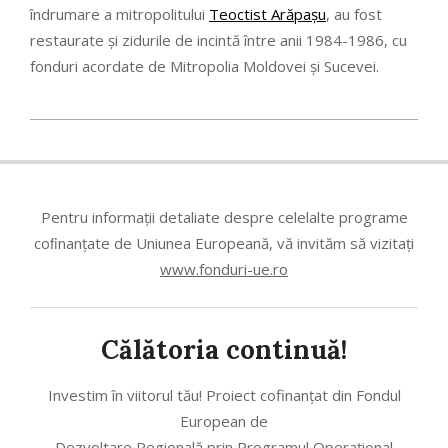
îndrumare a mitropolitului
Teoctist Arăpașu
, au fost
restaurate și zidurile de incintă între anii 1984-1986, cu
fonduri acordate de Mitropolia Moldovei și Sucevei.
2022-
10-
17
Pentru informații detaliate despre celelalte programe
coﬁnanțate de Uniunea Europeană, vă invităm să vizitați
www.fonduri-ue.ro
Călătoria continuă!
Investim în viitorul tău! Proiect cofinanțat din Fondul
European de
Dezvoltare Regională prin Programul Operațional