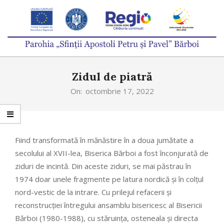
Skip
to
content
PAROHIA
Primary
„SFINȚII
Zidul de piatră
Navigation
APOSTOLI
Menu
On:
octombrie 17, 2022
PETRU
ȘI
PAVEL”
Fiind transformată în mănăstire în a doua jumătate a
secolului al XVII-lea, Biserica Bărboi a fost înconjurată de
BĂRBOI
ziduri de incintă. Din aceste ziduri, se mai păstrau în
1974 doar unele fragmente pe latura nordică și în colțul
nord-vestic de la intrare. Cu prilejul refacerii și
reconstrucției întregului ansamblu bisericesc al Bisericii
Bărboi (1980-1988), cu stăruința, osteneala și directa