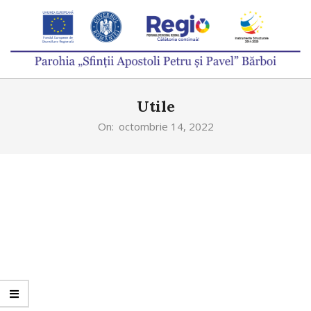
Skip
to
content
PAROHIA
Primary
„SFINȚII
Utile
Navigation
APOSTOLI
Menu
On:
octombrie 14, 2022
PETRU
ȘI
PAVEL”
BĂRBOI