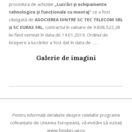
procedura de achiziție
„Lucrări și echipamente
tehnologice și funcționale cu montaj”
ce a fost
câștigată de
ASOCIEREA DINTRE SC TEC TELECOM SRL
și SC EURAS SRL
, contractul în valoare de 9.808.522,28
lei fiind semnat în data de 14.01.2019. Ordinul de
începere a lucrărilor a fost dat în data de …….
Galerie de imagini
2022-
10-
14
Pentru informații detaliate despre celelalte programe
coﬁnanțate de Uniunea Europeană, vă invităm să vizitați
www.fonduri-ue.ro