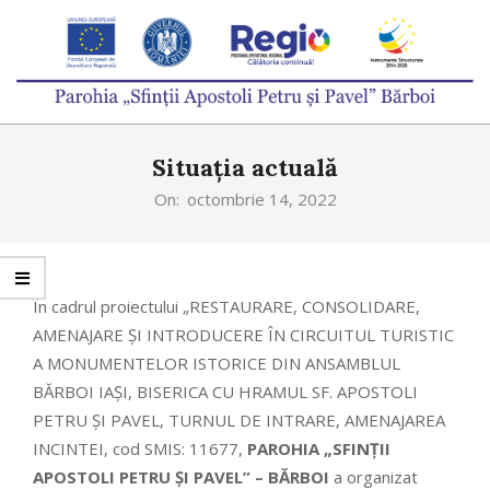
Skip
to
content
PAROHIA
Primary
„SFINȚII
Situația actuală
Navigation
APOSTOLI
Menu
On:
octombrie 14, 2022
PETRU
ȘI
PAVEL”
În cadrul proiectului „RESTAURARE, CONSOLIDARE,
AMENAJARE ȘI INTRODUCERE ÎN CIRCUITUL TURISTIC
BĂRBOI
A MONUMENTELOR ISTORICE DIN ANSAMBLUL
BĂRBOI IAȘI, BISERICA CU HRAMUL SF. APOSTOLI
PETRU ȘI PAVEL, TURNUL DE INTRARE, AMENAJAREA
INCINTEI, cod SMIS: 11677,
PAROHIA „SFINȚII
APOSTOLI PETRU ȘI PAVEL” – BĂRBOI
a organizat